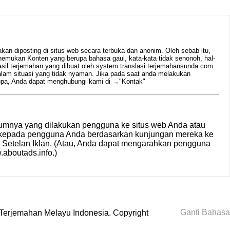
n diposting di situs web secara terbuka dan anonim. Oleh sebab itu,
emukan Konten yang berupa bahasa gaul, kata-kata tidak senonoh, hal-
hasil terjemahan yang dibuat oleh system translasi terjemahansunda.com
alam situasi yang tidak nyaman. Jika pada saat anda melakukan
rupa, Anda dapat menghubungi kami di →
"Kontak"
umnya yang dilakukan pengguna ke situs web Anda atau
n kepada pengguna Anda berdasarkan kunjungan mereka ke
i
Setelan Iklan
. (Atau, Anda dapat mengarahkan pengguna
aboutads.info
.)
Ganti Bahasa
Terjemahan Melayu Indonesia
. Copyright