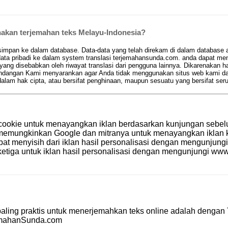
kan terjemahan teks Melayu-Indonesia?
pan ke dalam database. Data-data yang telah direkam di dalam database aka
ta pribadi ke dalam system translasi terjemahansunda.com. anda dapat men
 yang disebabkan oleh riwayat translasi dari pengguna lainnya. Dikarenakan 
 pandangan Kami menyarankan agar Anda tidak menggunakan situs web kami d
am hak cipta, atau bersifat penghinaan, maupun sesuatu yang bersifat se
cookie untuk menayangkan iklan berdasarkan kunjungan sebel
le memungkinkan Google dan mitranya untuk menayangkan ikla
apat menyisih dari iklan hasil personalisasi dengan mengunjung
etiga untuk iklan hasil personalisasi dengan mengunjungi
www.
aling praktis untuk menerjemahkan teks online adalah dengan
emahanSunda.com